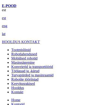
E-POOD
est
est
eng
lat
HOOLDUS
KONTAKT
Tootmisliinid
Robotlahendused
Mobiilsed robotid
Masinnägemine
Konveierid ja transportöörid
Töölauad ja -kärud
Turvapiirded ja masinraamid
Robotite tööriistad
Keevitusrakised
Hooldus
Kontakt
Home
Kontorid