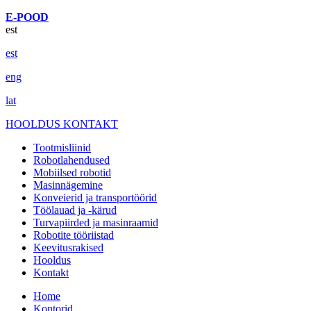
E-POOD
est
est
eng
lat
HOOLDUS
KONTAKT
Tootmisliinid
Robotlahendused
Mobiilsed robotid
Masinnägemine
Konveierid ja transportöörid
Töölauad ja -kärud
Turvapiirded ja masinraamid
Robotite tööriistad
Keevitusrakised
Hooldus
Kontakt
Home
Kontorid